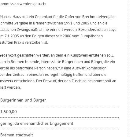
lkommission werden gesucht
arcks-Haus soll ein Gedenkort für die Opfer von Brechmittelvergabe
 Brechmittelvergabe in Bremen zwischen 1991 und 2005 und an die
 staatlichen Zwangsmaßnahme erinnert werden. Besonders soll an Laye
am 7.1.2005 an den Folgen dieser seit 2006 vom Europäischen
tuften Praxis verstorben ist.
edenkort geschaffen werden, an dem ein Kunstwerk entstehen soll,
den in Bremen lebende, interessierte Bürgerinnen und Bürger, die ein
ertise als betroffene Person haben, für eine Auswahlkommission
ber den Zeitraum eines Jahres regelmäßigig treffen und über die
unstwerk entscheiden. Der Entwurf, der den Zuschlag bekommt, soll an
iert werden.
Bürgerinnen und Bürger
1.500,00
gering, da ehrenamtliches Engagement
Bremen stadtweit